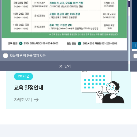
강사
한국준법진흥원
상시과정
Special
기업 맞춤형 교육 문의하기
100,000원
arrow_right_alt
자세히보기
신청하기
오늘 하루 이 창을 열지 않음
닫기
2026년
교육 일정안내
arrow_right_alt
자세히보기