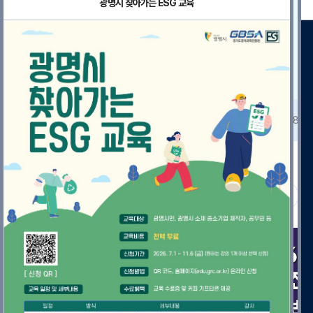
광명시 찾아가는 ESG 교육
add
[공지] 똑똑하게 임직원 교육 준비하기! (찾아가는 경기 ESG 무료 교육 신청 안내)
공지사항
2026-07-28
인기 많은 강의만 모았습니다!
인기 강의
강사
한국준법진흥원
상시과정
ISO 37001:2025 부패방지경영시스템 내부심사원 과정
350,000원
500,000원
(30%할인)